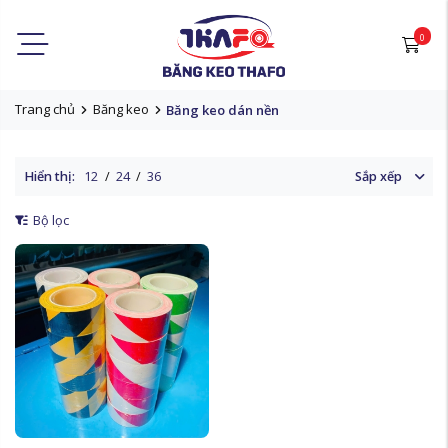
0
Trang chủ
Băng keo
Băng keo dán nền
Hiển thị:
12
/
24
/
36
Sắp xếp
Bộ lọc