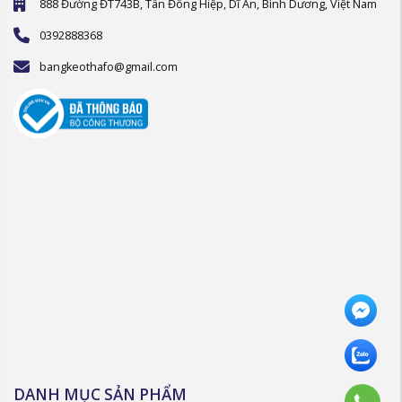
888 Đường ĐT743B, Tân Đông Hiệp, Dĩ An, Bình Dương, Việt Nam
0392888368
bangkeothafo@gmail.com
DANH MỤC SẢN PHẨM