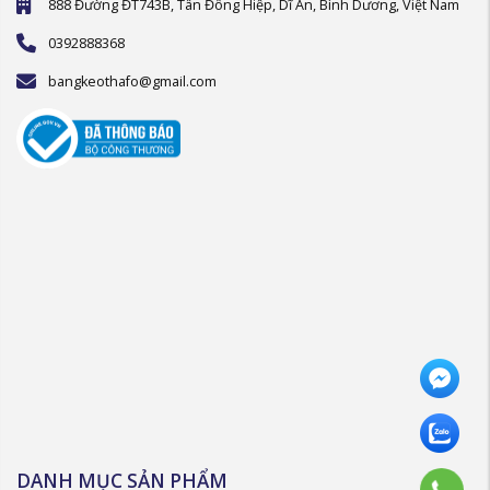
888 Đường ĐT743B, Tân Đông Hiệp, Dĩ An, Bình Dương, Việt Nam
0392888368
bangkeothafo@gmail.com
DANH MỤC SẢN PHẨM