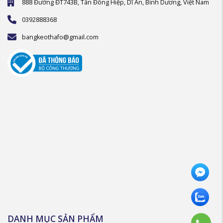
888 Đường ĐT743B, Tân Đông Hiệp, Dĩ An, Bình Dương, Việt Nam
0392888368
bangkeothafo@gmail.com
DANH MỤC SẢN PHẨM