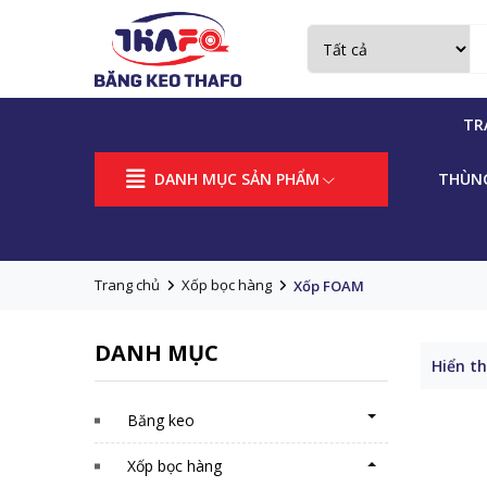
TR
DANH MỤC SẢN PHẨM
THÙN
Trang chủ
Xốp bọc hàng
Xốp FOAM
DANH MỤC
Hiển th
Băng keo
Xốp bọc hàng