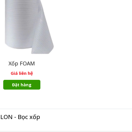
Xốp FOAM
Giá liên hệ
Đặt hàng
ILON - Bọc xốp