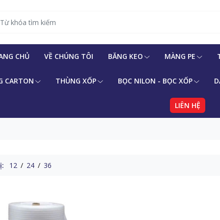
ANG CHỦ
VỀ CHÚNG TÔI
BĂNG KEO
MÀNG PE
G CARTON
THÙNG XỐP
BỌC NILON - BỌC XỐP
D
LIÊN HỆ
ị:
12
/
24
/
36