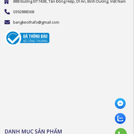
888 Đường ĐT743B, Tân Đông Hiệp, Dĩ An, Bình Dương, Việt Nam
0392888368
bangkeothafo@gmail.com
DANH MỤC SẢN PHẨM