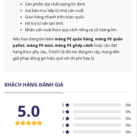
Sản phẩm đạt chất lượng ổn định.
Giá bán trực tiếp từ nhà sản xuất.
Giao hàng nhanh trên toàn quốc.
Hỗ trợ tư vấn tận tình.
Nhận sản xuất theo quy cách riêng và số lượng lớn.
Nếu bạn đang tìm kiếm
màng PE quấn hàng
,
màng PE quấn
pallet
,
màng PE mini
,
màng PE ghép cành
hoặc cần đặt
hàng theo yêu cầu, THAFO là đối tác đáng tin cậy, mang đến
giải pháp đóng gói hiệu quả với chi phí hợp lý.
KHÁCH HÀNG ĐÁNH GIÁ
5.0
5
0
%
4
0
%
3
0
%
2
0
%
1
0
%