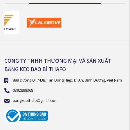
CÔNG TY TNHH THƯƠNG MẠI VÀ SẢN XUẤT
BĂNG KEO BAO BÌ THAFO
888 Đường ĐT743B, Tân Đông Hiệp, Dĩ An, Bình Dương, Việt Nam
0392888368
bangkeothafo@gmail.com