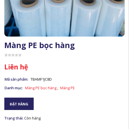
Màng PE bọc hàng
Liên hệ
Mã sản phẩm:
TBAMF1JC8D
Danh mục:
Màng PE bọc hàng
,
Màng PE
ĐẶT HÀNG
Trạng thái:
Còn hàng